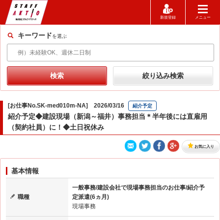
新規登録
メニュー
キーワード
を選ぶ
[お仕事No.SK-med010m-NA] 2026/03/16
紹介予定
紹介予定◆建設現場（新潟～福井）事務担当＊半年後には直雇用
（契約社員）に！◆土日祝休み
お気に入り
基本情報
一般事務/建設会社で現場事務担当のお仕事/紹介予
職種
定派遣(6ヵ月)
現場事務