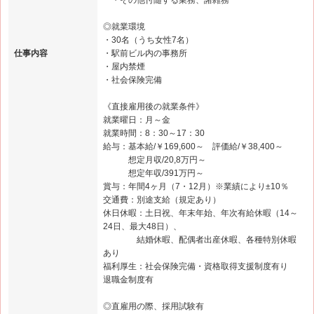
・その他付随する業務、諸雑務
◎就業環境
・30名（うち女性7名）
仕事内容
・駅前ビル内の事務所
・屋内禁煙
・社会保険完備
《直接雇用後の就業条件》
就業曜日：月～金
就業時間：8：30～17：30
給与：基本給/￥169,600～ 評価給/￥38,400～
想定月収/20,8万円～
想定年収/391万円～
賞与：年間4ヶ月（7・12月）※業績により±10％
交通費：別途支給（規定あり）
休日休暇：土日祝、年末年始、年次有給休暇（14～
24日、最大48日）、
結婚休暇、配偶者出産休暇、各種特別休暇
あり
福利厚生：社会保険完備・資格取得支援制度有り
退職金制度有
◎直雇用の際、採用試験有