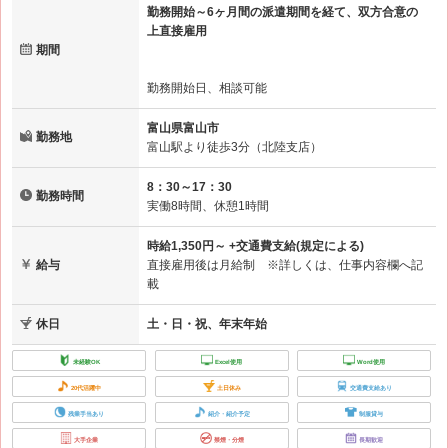
勤務開始～6ヶ月間の派遣期間を経て、双方合意の
上直接雇用
期間
勤務開始日、相談可能
富山県富山市
勤務地
富山駅より徒歩3分（北陸支店）
8：30～17：30
勤務時間
実働8時間、休憩1時間
時給1,350円～ +交通費支給(規定による)
給与
直接雇用後は月給制 ※詳しくは、仕事内容欄へ記
載
休日
土・日・祝、年末年始
未経験OK
Excel使用
Word使用
20代活躍中
土日休み
交通費支給あり
残業手当あり
紹介・紹介予定
制服貸与
大手企業
禁煙・分煙
長期歓迎