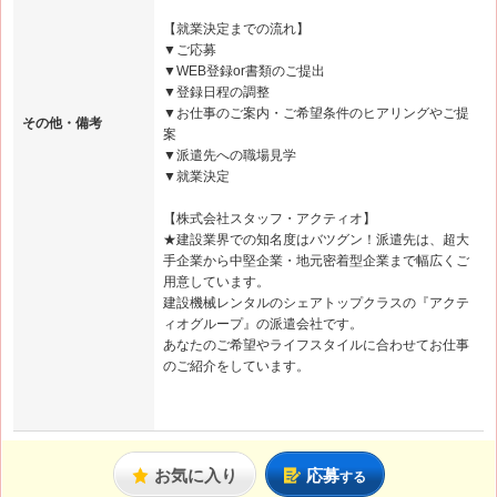
【就業決定までの流れ】
▼ご応募
▼WEB登録or書類のご提出
▼登録日程の調整
▼お仕事のご案内・ご希望条件のヒアリングやご提
その他・備考
案
▼派遣先への職場見学
▼就業決定
【株式会社スタッフ・アクティオ】
★建設業界での知名度はバツグン！派遣先は、超大
手企業から中堅企業・地元密着型企業まで幅広くご
用意しています。
建設機械レンタルのシェアトップクラスの『アクテ
ィオグループ』の派遣会社です。
あなたのご希望やライフスタイルに合わせてお仕事
のご紹介をしています。
お気に入り
応募
する