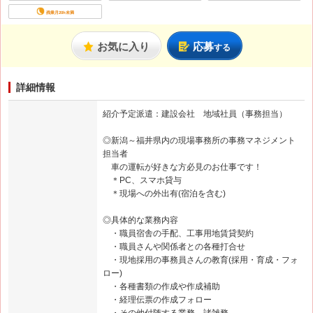
残業月20h未満
お気に入り
応募
する
詳細情報
紹介予定派遣：建設会社 地域社員（事務担当）
◎新潟～福井県内の現場事務所の事務マネジメント
担当者
車の運転が好きな方必見のお仕事です！
＊PC、スマホ貸与
＊現場への外出有(宿泊を含む)
◎具体的な業務内容
・職員宿舎の手配、工事用地賃貸契約
・職員さんや関係者との各種打合せ
・現地採用の事務員さんの教育(採用・育成・フォ
ロー)
・各種書類の作成や作成補助
・経理伝票の作成フォロー