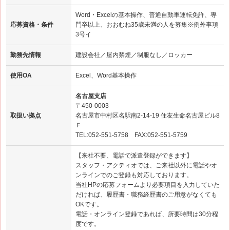
Word・Excelの基本操作、普通自動車運転免許、専
応募資格・条件
門卒以上、おおむね35歳未満の人を募集※例外事項
3号イ
勤務先情報
建設会社／屋内禁煙／制服なし／ロッカー
使用OA
Excel、Word基本操作
名古屋支店
〒450-0003
取扱い拠点
名古屋市中村区名駅南2-14-19 住友生命名古屋ビル8
Ｆ
TEL:052-551-5758 FAX:052-551-5759
【来社不要、電話で派遣登録ができます】
スタッフ・アクティオでは、ご来社以外に電話やオ
ンラインでのご登録も対応しております。
当社HPの応募フォームより必要項目を入力していた
だければ、履歴書・職務経歴書のご用意がなくても
OKです。
電話・オンライン登録であれば、所要時間は30分程
度です。