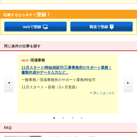
登録！
応募するなら
今すぐ
webで登録
郵送で登録
同じ条件の仕事を探す
現場事務
現
NEW
NEW
せ！マイ
11月スタート/時短相談可/工事事務所のサポート業務！
受付事務
書類作成やデータ入力など。
める入門
一般事務／現場事務所のサポート業務/時短可
受付事務
11月スタート～長期（3ヶ月更新）
即日～20
います！
スタート
詳しくはこちら
てから働
くはこちら
FAQ