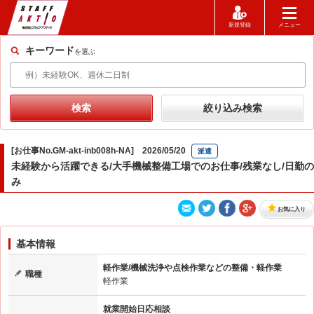
新規登録
メニュー
キーワード
を選ぶ
[お仕事No.GM-akt-inb008h-NA] 2026/05/20
派遣
未経験から活躍できる/大手機械整備工場でのお仕事/残業なし/日勤の
み
お気に入り
基本情報
軽作業/機械洗浄や点検作業などの整備・軽作業
職種
軽作業
就業開始日応相談