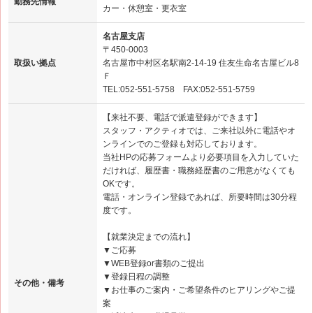
勤務先情報
カー・休憩室・更衣室
名古屋支店
〒450-0003
取扱い拠点
名古屋市中村区名駅南2-14-19 住友生命名古屋ビル8
Ｆ
TEL:052-551-5758 FAX:052-551-5759
【来社不要、電話で派遣登録ができます】
スタッフ・アクティオでは、ご来社以外に電話やオ
ンラインでのご登録も対応しております。
当社HPの応募フォームより必要項目を入力していた
だければ、履歴書・職務経歴書のご用意がなくても
OKです。
電話・オンライン登録であれば、所要時間は30分程
度です。
【就業決定までの流れ】
▼ご応募
▼WEB登録or書類のご提出
▼登録日程の調整
その他・備考
▼お仕事のご案内・ご希望条件のヒアリングやご提
案