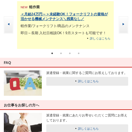
軽作業
軽
NEW
NEW
ス業務
＜月給24万円～＞未経験OK！フォークリフトの資格が
建設機械
タル業界
活かせる機械メンテナンス＼残業なし／
ッタリ！
軽作業/フォークリフト/商品のメンテナンス
軽作業/
即日～長期 入社日相談OK！9月スタートも可能です！
即日～長
※入社日
詳しくはこちら
くはこちら
FAQ
派遣登録・就業に関するご質問にお答えしております。
詳しくはこちら
お仕事をお探しの方へ
派遣登録・就業にあたりお寄せいただくご質問にお答え
しております。
詳しくはこちら