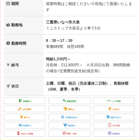
期間
就業時期はご相談ください※現地にて面接いたしま
す
三重県いなべ市大泉
勤務地
ミニストップ大泉店より車で1分
8：30～17：30
勤務時間
実働8時間 休憩1時間
時給1,330円～
給与
月収例：212,800円～ ※月20日出勤、8時間勤務
の場合+交通費別途支給(規定有)
土曜、日曜、祝日（完全週休二日制）、長期休暇
休日
（GW、夏季、冬季）
未経験OK
経験者歓迎
シニア歓迎
20代活躍中
残業なし
土日休み
稼げる
交通費支給あり
残業手当あり
車通勤OK
制服貸与
大手企業
2名以上の募集
禁煙・分煙
長期歓迎