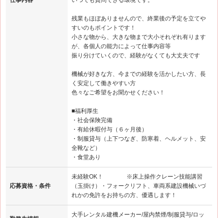
仕事内容
いつでも質問できる環境です。
残業もほぼありませんので、終業後の予定を立てや
すいのもポイントです！
小さな物から、大きな物まで大小それぞれ有ります
が、各個人の能力によって仕事内容等
振り分けていくので、経験がなくても大丈夫です
機械が好きな方、今までの経験を活かしたい方、長
く安定して働きやすい方
色々なご希望をお聞かせください！
■福利厚生
・社会保険完備
・有給休暇付与（６ヶ月後）
・制服貸与（上下つなぎ、防寒着、ヘルメット、安
全靴など）
・食堂あり
未経験OK！ ※床上操作クレーン技能講習
応募資格・条件
（玉掛け）・フォークリフト、車両系建設機械いづ
れかの免許をお持ちの方、優遇します！
大手レンタル建機メーカー/屋内禁煙/制服貸与/ロッ