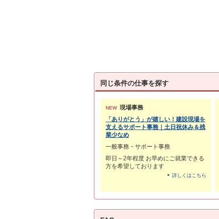
同じ条件の仕事を探す
現場事務
NEW
「ありがとう」が嬉しい！建設現場を
支えるサポート事務｜土日祝休み＆残
業少なめ
一般事務・サポート事務
即日～2年程度 お早めにご就業できる
方を希望しております
詳しくはこちら