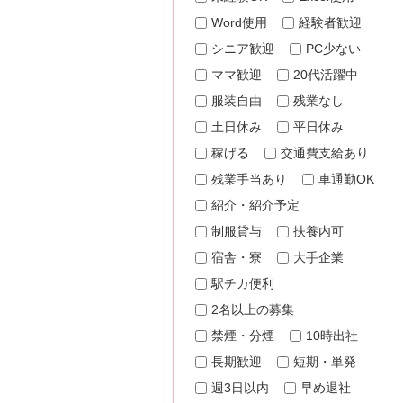
Word使用
経験者歓迎
シニア歓迎
PC少ない
ママ歓迎
20代活躍中
服装自由
残業なし
土日休み
平日休み
稼げる
交通費支給あり
残業手当あり
車通勤OK
紹介・紹介予定
制服貸与
扶養内可
宿舎・寮
大手企業
駅チカ便利
2名以上の募集
禁煙・分煙
10時出社
長期歓迎
短期・単発
週3日以内
早め退社