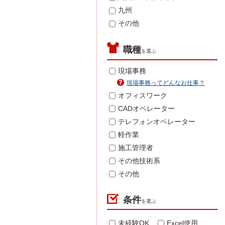
九州
その他
職種
を選ぶ
現場事務
現場事務ってどんなお仕事？
オフィスワーク
CADオペレーター
テレフォンオペレーター
軽作業
施工管理者
その他技術系
その他
条件
を選ぶ
未経験OK
Excel使用