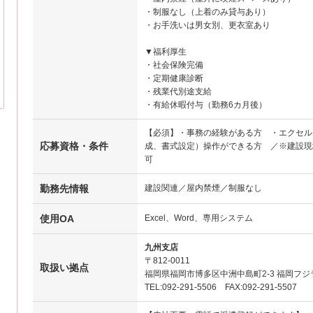
・制服なし（上着のみ貸与あり）
・お手洗いは男女別、更衣室あり
▼福利厚生
・社会保険完備
・定期健康診断
・残業代別途支給
・有給休暇付与（勤務6カ月後）
【必須】・事務の経験がある方 ・エクセル
応募資格・条件
成、書式設定）操作ができる方 ／※建設現
可
勤務先情報
建設関連／屋内禁煙／制服なし
使用OA
Excel、Word、専用システム
九州支店
〒812-0011
取扱い拠点
福岡県福岡市博多区中洲中島町2-3 福岡フジ
TEL:092-291-5506 FAX:092-291-5507