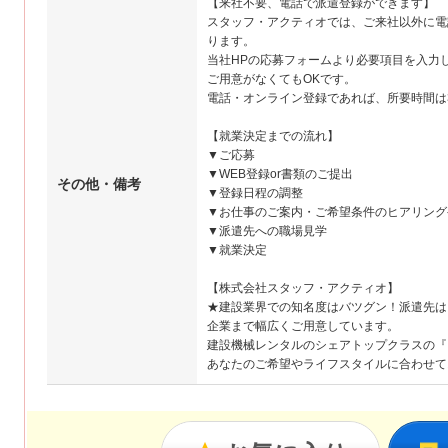
【来社不要、電話で派遣登録ができます】
スタッフ・アクティオでは、ご来社以外に電
ります。
当社HPの応募フォームより必要項目を入力
ご用意がなくてもOKです。
電話・オンライン登録であれば、所要時間は
【就業決定までの流れ】
▼ご応募
▼WEB登録or書類のご提出
その他・備考
▼登録日程の調整
▼お仕事のご案内・ご希望条件のヒアリング
▼派遣先への職場見学
▼就業決定
【株式会社スタッフ・アクティオ】
★建設業界での知名度はバツグン！派遣先は
企業まで幅広くご用意しています。
建設機械レンタルのシェアトップクラスの『
あなたのご希望やライフスタイルに合わせて