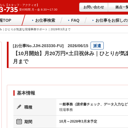
なら【スタッフ・アクティオ】
お問い合わせ
拠点一
受付時間 月～金 8:30〜17:30
報TOP
お仕事検索
FAQ
お仕事をお探しの
休み｜ひとりが気楽な現場事務サポート｜2028年3月まで
[お仕事No.JJH-203330-FU] 2026/06/15
派遣
【10月開始】月20万円×土日祝休み｜ひとりが気楽
月まで
基本情報
一般事務（請求書チェック、データ入力など
職種
現場事務
期間
10月～2028年3月末予定