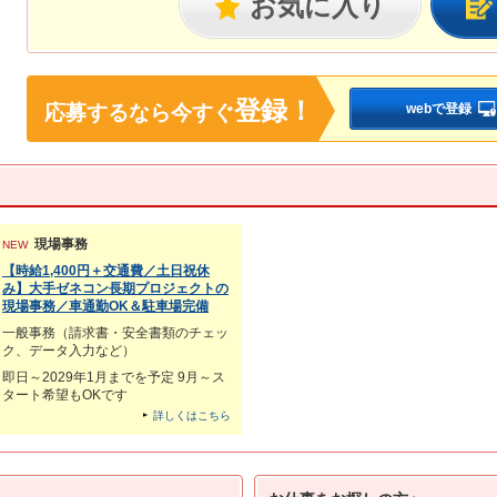
お気に入り
登録！
応募するなら
今すぐ
webで登録
現場事務
NEW
【時給1,400円＋交通費／土日祝休
み】大手ゼネコン長期プロジェクトの
現場事務／車通勤OK＆駐車場完備
一般事務（請求書・安全書類のチェッ
ク、データ入力など）
即日～2029年1月までを予定 9月～ス
タート希望もOKです
詳しくはこちら