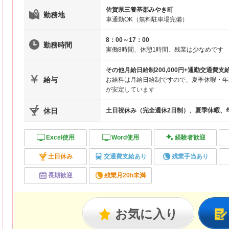
佐賀県三養基郡みやき町
勤務地
車通勤OK（無料駐車場完備）
8：00～17：00
勤務時間
実働8時間、休憩1時間、残業は少なめです
その他月給日給制200,000円+通勤交通費
給与
お給料は月給日給制ですので、夏季休暇・年
が安定しています
休日
土日祝休み（完全週休2日制）、夏季休暇、
Excel使用
Word使用
経験者歓迎
土日休み
交通費支給あり
残業手当あり
長期歓迎
残業月20h未満
お気に入り