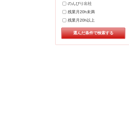
のんびり出社
残業月20h未満
残業月20h以上