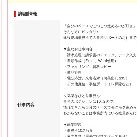
詳細情報
「自分のペースでこつこつ進めるのが好き」
そんな方にピッタリ♪
建設現場事務所での事務サポートのお仕事で
▼主なお仕事内容
・請求処理（請求書のチェック、データ入力
・書類作成（Excel、Word使用）
・ファイリング、資料コピー
・備品管理
・電話応対、来客応対（お茶出し含む）
・その他庶務（事務所・トイレ掃除など）
＼気楽なひとり事務♪／
事務のポジションは1人なので、
仕事内容
慣れてきたら自分のペースでモクモク進めら
わからないことは事務所内にいる社員さんに
▼就業環境
・事務所10名程度
・屋内禁煙（屋外に喫煙スペースあり）