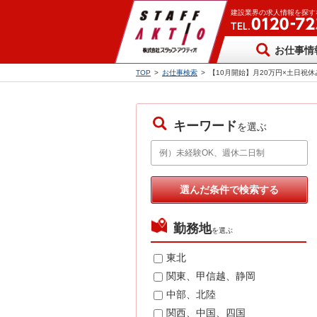
建設業界の求人情報を探す
お仕事情
TOP
>
お仕事検索
>
【10月開始】月20万円×土日祝
キーワード
を選ぶ
勤務地
を選ぶ
東北
関東、甲信越、静岡
中部、北陸
関西、中国、四国