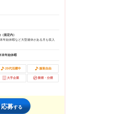
支給（規定内）
末年始休暇など大型連休がある月も収入
年末年始休暇
20代活躍中
服装自由
大手企業
禁煙・分煙
応募
する