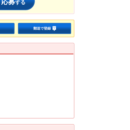
応募
する
郵送で登録