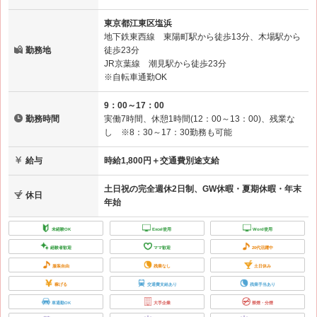
東京都江東区塩浜
地下鉄東西線 東陽町駅から徒歩13分、木場駅から
勤務地
徒歩23分
JR京葉線 潮見駅から徒歩23分
※自転車通勤OK
9：00～17：00
勤務時間
実働7時間、休憩1時間(12：00～13：00)、残業な
し ※8：30～17：30勤務も可能
給与
時給1,800円＋交通費別途支給
土日祝の完全週休2日制、GW休暇・夏期休暇・年末
休日
年始
未経験OK
Excel使用
Word使用
経験者歓迎
ママ歓迎
20代活躍中
服装自由
残業なし
土日休み
稼げる
交通費支給あり
残業手当あり
車通勤OK
大手企業
禁煙・分煙