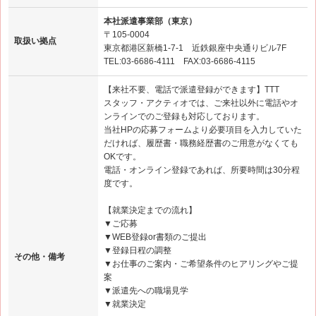
本社派遣事業部（東京）
〒105-0004
取扱い拠点
東京都港区新橋1-7-1 近鉄銀座中央通りビル7F
TEL:03-6686-4111 FAX:03-6686-4115
【来社不要、電話で派遣登録ができます】TTT
スタッフ・アクティオでは、ご来社以外に電話やオ
ンラインでのご登録も対応しております。
当社HPの応募フォームより必要項目を入力していた
だければ、履歴書・職務経歴書のご用意がなくても
OKです。
電話・オンライン登録であれば、所要時間は30分程
度です。
【就業決定までの流れ】
▼ご応募
▼WEB登録or書類のご提出
▼登録日程の調整
その他・備考
▼お仕事のご案内・ご希望条件のヒアリングやご提
案
▼派遣先への職場見学
▼就業決定