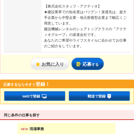
【株式会社スタッフ・アクティオ】
★建設業界での知名度はバツグン！派遣先は、超大
手企業から中堅企業・地元密着型企業まで幅広くご
用意しています。
建設機械レンタルのシェアトップクラスの『アクテ
ィオグループ』の派遣会社です。
あなたのご希望やライフスタイルに合わせてお仕事
のご紹介をしています。
お気に入り
応募
する
登録！
応募するなら
今すぐ
webで登録
郵送で登録
同じ条件の仕事を探す
現場事務
現
NEW
NEW