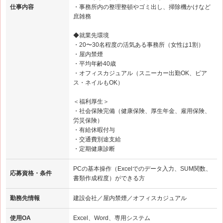
仕事内容
・事務所内の整理整頓やゴミ出し、掃除機かけなど
庶雑務
◆就業先環境
・20〜30名程度の活気ある事務所（女性は1割）
・屋内禁煙
・平均年齢40歳
・オフィスカジュアル（スニーカー出勤OK、ピア
ス・ネイルもOK）
＜福利厚生＞
・社会保険完備（健康保険、厚生年金、雇用保険、
労災保険）
・有給休暇付与
・交通費別途支給
・定期健康診断
PCの基本操作（Excelでのデータ入力、SUM関数、
応募資格・条件
書類作成程度）ができる方
勤務先情報
建設会社／屋内禁煙／オフィスカジュアル
使用OA
Excel、Word、専用システム