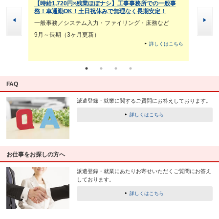
スタッ
【時給1,720円×残業ほぼナシ】工事事務所での一般事
【月給2
務！車通勤OK！土日祝休みで無理なく長期安定！
務！車通
力
一般事務／システム入力・ファイリング・庶務など
一般事務
9月～長期（3ヶ月更新）
9月～長
詳しくはこちら
くはこちら
FAQ
派遣登録・就業に関するご質問にお答えしております。
詳しくはこちら
お仕事をお探しの方へ
派遣登録・就業にあたりお寄せいただくご質問にお答え
しております。
詳しくはこちら