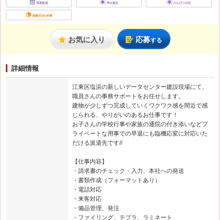
長期歓迎
早め退社
のんびり出社
残業月20h未満
お気に入り
応募
する
詳細情報
江東区塩浜の新しいデータセンター建設現場にて、
職員さんの事務サポートをお任せします。
建物が少しずつ完成していくワクワク感を間近で感
じられる、やりがいのあるお仕事です！
お子さんの学校行事や家族の通院の付き添いなどプ
ライベートな用事での早退にも臨機応変に対応いた
だける派遣先です//
【仕事内容】
・請求書のチェック・入力、本社への発送
・書類作成（フォーマットあり）
・電話対応
・来客対応
・備品管理、発注
・ファイリング、テプラ、ラミネート