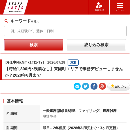
新規登録
メニュー
キーワード
を選ぶ
[お仕事No.Nmk1ｼｵ1-TY] 2026/07/28
派遣
【時給1,800円×残業なし】東陽町エリアで事務デビューしません
か？2028年6月まで
お気に入り
基本情報
一般事務/請求書処理、ファイリング、庶務雑務
職種
現場事務
期間
即日～2年程度（2028年6月頃まで・3ヶ月更新）