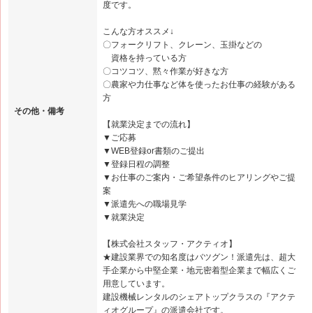
度です。
こんな方オススメ↓
〇フォークリフト、クレーン、玉掛などの
資格を持っている方
〇コツコツ、黙々作業が好きな方
〇農家や力仕事など体を使ったお仕事の経験がある
方
その他・備考
【就業決定までの流れ】
▼ご応募
▼WEB登録or書類のご提出
▼登録日程の調整
▼お仕事のご案内・ご希望条件のヒアリングやご提
案
▼派遣先への職場見学
▼就業決定
【株式会社スタッフ・アクティオ】
★建設業界での知名度はバツグン！派遣先は、超大
手企業から中堅企業・地元密着型企業まで幅広くご
用意しています。
建設機械レンタルのシェアトップクラスの『アクテ
ィオグループ』の派遣会社です。