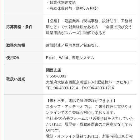
・残業代別途支給
・有給休暇付与（勤務6カ月後）
【必須】・建設業界（現場事務、設計助手、工務補
応募資格・条件
助など）での就業経験がある方 ・会議で飛び交う
建築用語がスムーズに理解できる方
勤務先情報
建設関連／屋内禁煙／制服なし
使用OA
Excel、Word、専用システム
関西支店
〒550-0003
取扱い拠点
大阪府大阪市西区京町堀1-3-3 肥後橋パークビル1F
TEL:06-4803-1214 FAX:06-4803-1216
【来社不要、電話で派遣登録ができます】
スタッフ・アクティオでは、ご来社以外に電話やオ
ンラインでのご登録も対応しております。
当社HPの応募フォームより必要項目を入力していた
だければ、履歴書・職務経歴書のご用意がなくても
OKです。
電話・オンライン登録であれば、所要時間は30分程