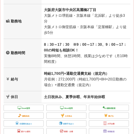
大阪府大阪市中央区高麗橋2丁目
大阪メトロ堺筋線・京阪本線「北浜駅」より徒歩3
勤務地
分
大阪メトロ御堂筋線・京阪本線「淀屋橋駅」より徒
歩5分
8：30～17：30 ※9：00～17：30、9：00～17：
00の時短も相談OK！
勤務時間
実働8時間、休憩1時間、残業は少なめです（月10時
間程度）
時給1,700円+通勤交通費支給（規定内）
給与
月収例：272,000円（時給1,700円×8H×20日勤務の
場合）+通勤交通費（規定内）
休日
土日祝休み、夏季休暇、年末年始休暇
Excel使用
Word使用
経験者歓迎
服装自由
土日休み
稼げる
交通費支給あり
残業手当あり
大手企業
駅チカ便利
禁煙・分煙
長期歓迎