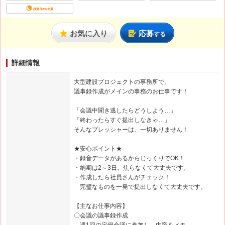
残業月20h未満
お気に入り
応募
する
詳細情報
大型建設プロジェクトの事務所で、
議事録作成がメインの事務のお仕事です！
「会議中聞き逃したらどうしよう…」
「終わったらすぐ提出しなきゃ…」
そんなプレッシャーは、一切ありません！
★安心ポイント★
・録音データがあるからじっくりでOK！
・納期は2～3日。焦らなくて大丈夫です。
・作成したら社員さんがチェック！
完璧なものを一発で提出しなくて大丈夫です。
【主なお仕事内容】
〇会議の議事録作成