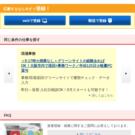
登録！
応募するなら
今すぐ
webで登録
郵送で登録
同じ条件の仕事を探す
現場事務
＜9-17時☆残業なし＞グリーンサイトの経験あれば
OK！大阪市内で巡回×事務ワーク／年休125日☆軽量PC
貸与
事務/現場巡回/グリーンサイトで書類チェック・データ
入力
即日～長期 入社日相談OK！9月スタートも可能です！
詳しくはこちら
FAQ
派遣登録・就業に関するご質問にお答えしております。
詳しくはこちら