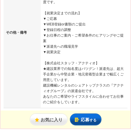
度です。
【就業決定までの流れ】
▼ご応募
▼WEB登録or書類のご提出
▼登録日程の調整
その他・備考
▼お仕事のご案内・ご希望条件のヒアリングやご提
案
▼派遣先への職場見学
▼就業決定
【株式会社スタッフ・アクティオ】
★建設業界での知名度はバツグン！派遣先は、超大
手企業から中堅企業・地元密着型企業まで幅広くご
用意しています。
建設機械レンタルのシェアトップクラスの『アクテ
ィオグループ』の派遣会社です。
あなたのご希望やライフスタイルに合わせてお仕事
のご紹介をしています。
お気に入り
応募
する