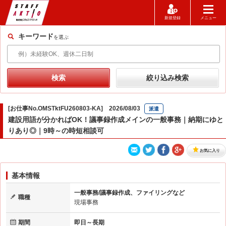
新規登録
メニュー
キーワード
を選ぶ
[お仕事No.OMSTktFU260803-KA] 2026/08/03
派遣
建設用語が分かればOK！議事録作成メインの一般事務｜納期にゆと
りあり◎｜9時～の時短相談可
お気に入り
基本情報
一般事務/議事録作成、ファイリングなど
職種
現場事務
期間
即日～長期