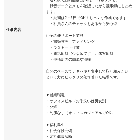
週1回の定例会議に参加し、内容をメモ。
録音データとメモを確認しながら議事録にまとめ
ます。
・納期は2～3日でOK！じっくり作成できます
・社員さんのチェックもあるから安心◎
仕事内容
〇その他サポート業務
・書類整理、ファイリング
・ラミネート作業
・電話応対（少なめです）、来客応対
・事務所内の簡単な清掃
自分のペースでテキパキと集中して取り組みたい
という方にピッタリの落ち着いた職場です。
▼就業環境
・オフィスビル（お手洗いは男女別）
・分煙
・制服なし（オフィスカジュアルでOK）
▼福利厚生
・社会保険完備
・定期健康診断