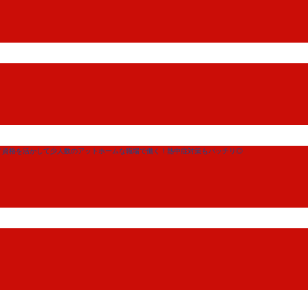
塗装／資格を活かして少人数のアットホームな職場で働く！熱中症対策もバッチリ◎