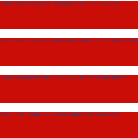
【平塚市】複数名募集！時給1600円！建設機械の洗浄・洗車やメンテナンスのお仕事！
ホースやコードをキレイにするだけ！未経験から始められる簡単メンテナンス／土日祝休み・勤務日
【人材紹介】建設機械の洗浄・洗車やメンテナンスのお仕事！シフト制の勤務！未経験OK！
人材紹介＊正社員＊産業機械メーカーで金属材料の機械加工＊教育体制◎複数名募集！！