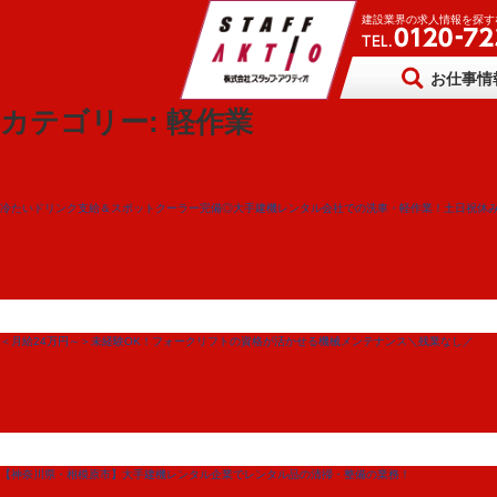
建設業界の求人情報を探す
お仕事情
カテゴリー:
軽作業
冷たいドリンク支給＆スポットクーラー完備◎大手建機レンタル会社での洗車・軽作業！土日祝休
＜月給24万円～＞未経験OK！フォークリフトの資格が活かせる機械メンテナンス＼残業なし／
【神奈川県・相模原市】大手建機レンタル企業でレンタル品の清掃・整備の業務！