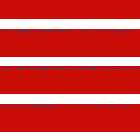
【神奈川県・相模原市】17時退社OK！大手建機レンタル企業でレンタル品の清掃・整備の業務！
【新潟県・妙高市】【時給1,450円／土日祝休み】40代〜60代活躍中！建機の洗浄やカンタン
正社員への紹介予定派遣＊建設機械の洗浄・メンテナンス業務／土日休み・残業なし【三郷市】