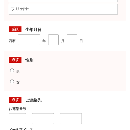
必須
生年月日
西暦
年
月
日
必須
性別
男
女
必須
ご連絡先
お電話番号
-
-
メールアドレス