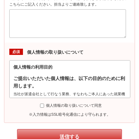
こちらにご記入ください。担当よりご連絡致します。
必須
個人情報の取り扱いについて
個人情報の利用目的
ご提出いただいた個人情報は、以下の目的のために利
用します。
当社が派遣会社として行なう業務、すなわちご本人にあった就業機
会の確保及び提供（登録・選考・採用合否判定・案内等）、派遣就
個人情報の取り扱いについて同意
業時の労務管理、労働安全管理（労働安全衛生法に基づく健康診断
における機微情報の収集を含む）、勤務状況の証明、派遣先への就
※入力情報はSSL暗号化通信により守られます。
業状況確認、その他、派遣業務管理、紹介業務管理等、及びこれら
に準ずる目的に利用します。また、派遣先による評価情報について
は人事労務管理、及びこれに準ずる目的に利用します。