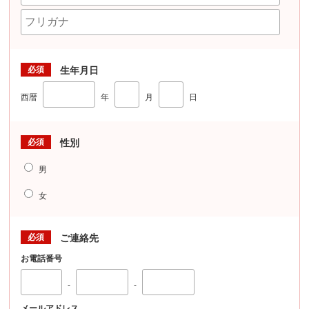
必須
生年月日
西暦
年
月
日
必須
性別
男
女
必須
ご連絡先
お電話番号
-
-
メールアドレス