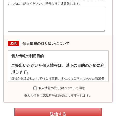
こちらにご記入ください。担当よりご連絡致します。
必須
個人情報の取り扱いについて
個人情報の利用目的
ご提出いただいた個人情報は、以下の目的のために利
用します。
当社が派遣会社として行なう業務、すなわちご本人にあった就業機
会の確保及び提供（登録・選考・採用合否判定・案内等）、派遣就
個人情報の取り扱いについて同意
業時の労務管理、労働安全管理（労働安全衛生法に基づく健康診断
における機微情報の収集を含む）、勤務状況の証明、派遣先への就
※入力情報はSSL暗号化通信により守られます。
業状況確認、その他、派遣業務管理、紹介業務管理等、及びこれら
に準ずる目的に利用します。また、派遣先による評価情報について
は人事労務管理、及びこれに準ずる目的に利用します。