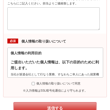
こちらにご記入ください。担当よりご連絡致します。
必須
個人情報の取り扱いについて
個人情報の利用目的
ご提出いただいた個人情報は、以下の目的のために利
用します。
当社が派遣会社として行なう業務、すなわちご本人にあった就業機
会の確保及び提供（登録・選考・採用合否判定・案内等）、派遣就
個人情報の取り扱いについて同意
業時の労務管理、労働安全管理（労働安全衛生法に基づく健康診断
における機微情報の収集を含む）、勤務状況の証明、派遣先への就
※入力情報はSSL暗号化通信により守られます。
業状況確認、その他、派遣業務管理、紹介業務管理等、及びこれら
に準ずる目的に利用します。また、派遣先による評価情報について
は人事労務管理、及びこれに準ずる目的に利用します。