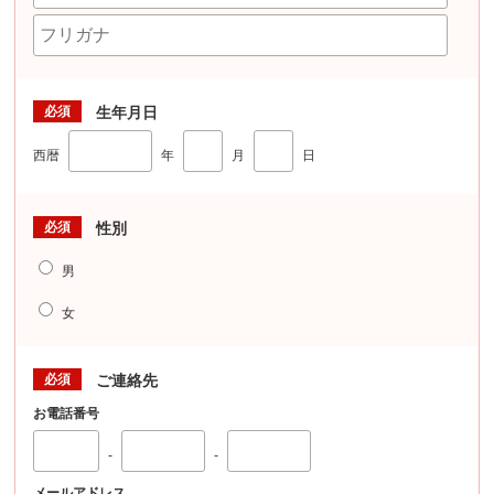
必須
生年月日
西暦
年
月
日
必須
性別
男
女
必須
ご連絡先
お電話番号
-
-
メールアドレス