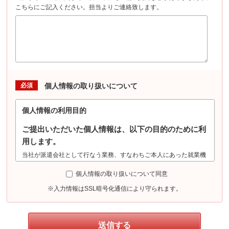
こちらにご記入ください。担当よりご連絡致します。
必須
個人情報の取り扱いについて
個人情報の利用目的
ご提出いただいた個人情報は、以下の目的のために利
用します。
当社が派遣会社として行なう業務、すなわちご本人にあった就業機
会の確保及び提供（登録・選考・採用合否判定・案内等）、派遣就
個人情報の取り扱いについて同意
業時の労務管理、労働安全管理（労働安全衛生法に基づく健康診断
における機微情報の収集を含む）、勤務状況の証明、派遣先への就
※入力情報はSSL暗号化通信により守られます。
業状況確認、その他、派遣業務管理、紹介業務管理等、及びこれら
に準ずる目的に利用します。また、派遣先による評価情報について
は人事労務管理、及びこれに準ずる目的に利用します。