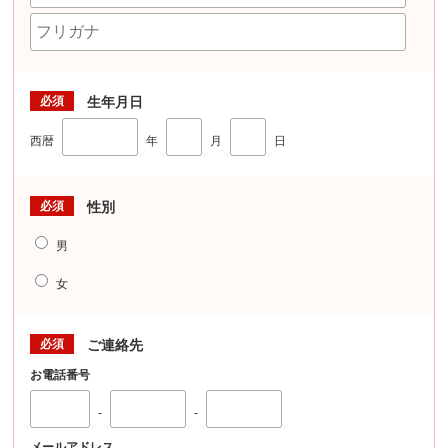
必須
生年月日
西暦
年
月
日
必須
性別
男
女
必須
ご連絡先
お電話番号
-
-
メールアドレス