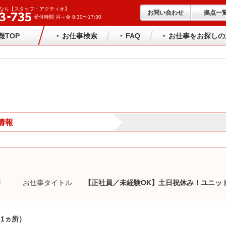
なら【スタッフ・アクティオ】
お問い合わせ
拠点一
受付時間 月～金 8:30〜17:30
報TOP
お仕事検索
FAQ
お仕事をお探しの
情報
U
お仕事タイトル
【正社員／未経験OK】土日祝休み！ユニッ
1ヵ所）