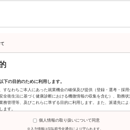
いて
的
以下の目的のために利用します。
、すなわちご本人にあった就業機会の確保及び提供（登録・選考・採用
安全衛生法に基づく健康診断における機微情報の収集を含む）、勤務状
業務管理等、及びこれらに準ずる目的に利用します。また、派遣先によ
します。
の情報、紹介予定派遣・職業紹介での履歴書・職務経歴書についてはご
個人情報の取り扱いについて同意
求人企業に開示、提供されることがあります。また、派遣先及び派遣先
※入力情報はSSL暗号化通信により守られます。