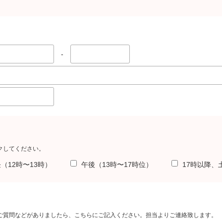
-
て
クしてください。
（12時〜13時）
午後（13時〜17時位）
17時以降、
ご質問などがありましたら、こちらにご記入ください。担当よりご連絡致します。