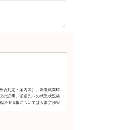
合否判定・案内等）、派遣就業時
況の証明、派遣先への就業状況確
る評価情報については人事労務管
本人の同意により、派遣先及び派
になろうとする者は、当社が開