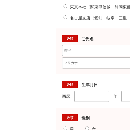
東京本社（関東甲信越・静岡東
名古屋支店（愛知・岐阜・三重
必須
ご氏名
必須
生年月日
西暦
年
必須
性別
男
女