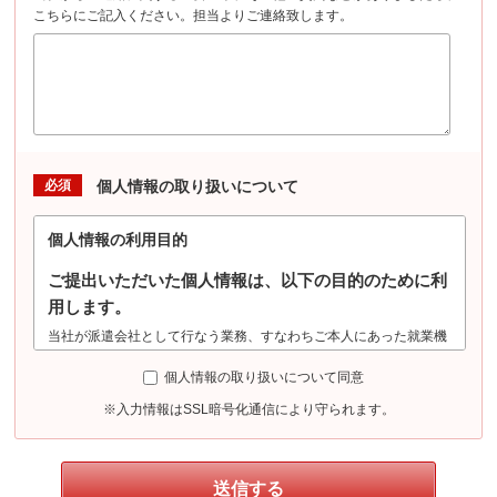
こちらにご記入ください。担当よりご連絡致します。
必須
個人情報の取り扱いについて
個人情報の利用目的
ご提出いただいた個人情報は、以下の目的のために利
用します。
当社が派遣会社として行なう業務、すなわちご本人にあった就業機
会の確保及び提供（登録・選考・採用合否判定・案内等）、派遣就
個人情報の取り扱いについて同意
業時の労務管理、労働安全管理（労働安全衛生法に基づく健康診断
における機微情報の収集を含む）、勤務状況の証明、派遣先への就
※入力情報はSSL暗号化通信により守られます。
業状況確認、その他、派遣業務管理、紹介業務管理等、及びこれら
に準ずる目的に利用します。また、派遣先による評価情報について
は人事労務管理、及びこれに準ずる目的に利用します。