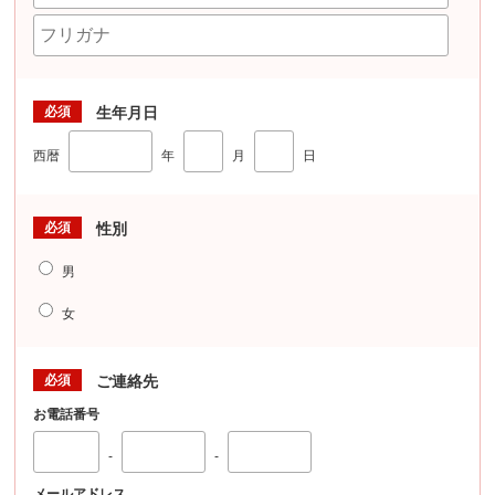
必須
生年月日
西暦
年
月
日
必須
性別
男
女
必須
ご連絡先
お電話番号
-
-
メールアドレス